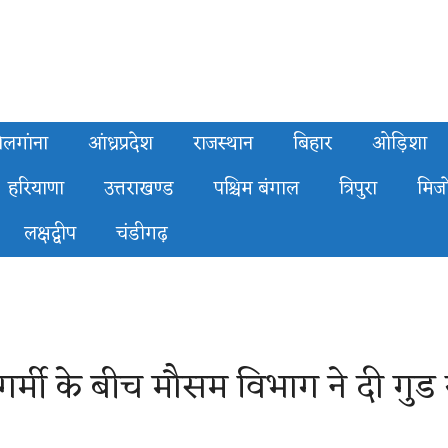
ेलगांना
आंध्रप्रदेश
राजस्थान
बिहार
ओड़िशा
हरियाणा
उत्तराखण्ड
पश्चिम बंगाल
त्रिपुरा
मिज
लक्षद्वीप
चंडीगढ़
मी के बीच मौसम विभाग ने दी गुड न्