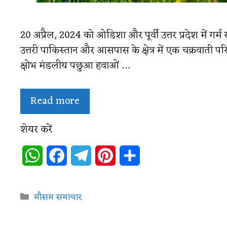
20 अप्रैल, 2024 को ओडिशा और पूर्वी उत्तर प्रदेश में ग
उत्तरी पाकिस्तान और आसपास के क्षेत्र में एक चक्रवाती प
क्षोभ मंडलीय पछुआ हवाओं …
Read more
शेयर करें
W
F
T
P
S
h
a
e
i
h
Categories
a
c
l
n
a
मौसम समाचार
t
e
e
t
r