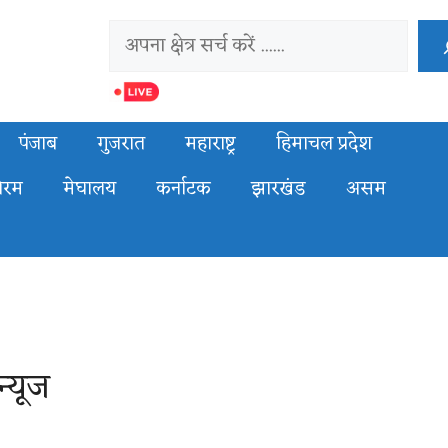
Search
पंजाब
गुजरात
महाराष्ट्र
हिमाचल प्रदेश
ोरम
मेघालय
कर्नाटक
झारखंड
असम
‍यूज