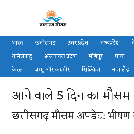
Skip
to
content
भारत
छत्तीसगढ़
उत्तर प्रदेश
मध्यप्रदेश
त
तमिलनाडु
अरुणाचल प्रदेश
मणिपुर
गोवा
केरल
जम्मू और कश्मीर
सिक्किम
नागालैंड
आने वाले 5 दिन का मौसम
छत्तीसगढ़ मौसम अपडेट: भीषण गर्