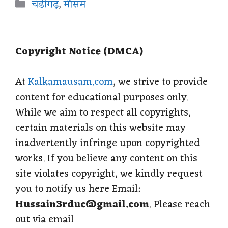
Categories
चंडीगढ़
,
मौसम
t
e
e
t
r
s
b
g
e
e
Copyright Notice (DMCA)
A
o
r
r
p
o
a
e
At
Kalkamausam.com
, we strive to provide
content for educational purposes only.
p
k
m
s
While we aim to respect all copyrights,
t
certain materials on this website may
inadvertently infringe upon copyrighted
works. If you believe any content on this
site violates copyright, we kindly request
you to notify us here Email:
Hussain3rduc@gmail.com
. Please reach
out via email