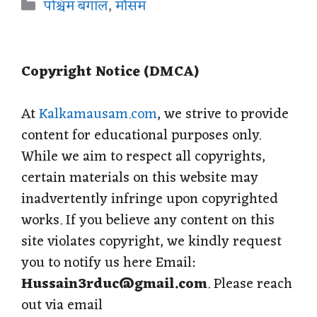
Categories
पश्चिम बंगाल
,
मौसम
t
e
e
t
r
s
b
g
e
e
Copyright Notice (DMCA)
A
o
r
r
p
o
a
e
At
Kalkamausam.com
, we strive to provide
content for educational purposes only.
p
k
m
s
While we aim to respect all copyrights,
t
certain materials on this website may
inadvertently infringe upon copyrighted
works. If you believe any content on this
site violates copyright, we kindly request
you to notify us here Email:
Hussain3rduc@gmail.com
. Please reach
out via email