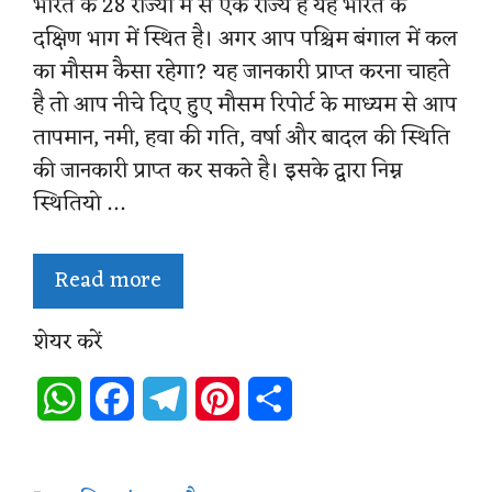
भारत के 28 राज्यों में से एक राज्य है यह भारत के
दक्षिण भाग में स्थित है। अगर आप पश्चिम बंगाल में कल
का मौसम कैसा रहेगा? यह जानकारी प्राप्त करना चाहते
है तो आप नीचे दिए हुए मौसम रिपोर्ट के माध्यम से आप
तापमान, नमी, हवा की गति, वर्षा और बादल की स्थिति
की जानकारी प्राप्त कर सकते है। इसके द्वारा निम्न
स्थितियो …
Read more
शेयर करें
W
F
T
P
S
h
a
e
i
h
a
c
l
n
a