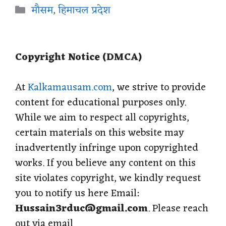
a
c
l
n
a
Categories
मौसम
,
हिमाचल प्रदेश
t
e
e
t
r
s
b
g
e
e
Copyright Notice (DMCA)
A
o
r
r
p
o
a
e
At
Kalkamausam.com
, we strive to provide
content for educational purposes only.
p
k
m
s
While we aim to respect all copyrights,
t
certain materials on this website may
inadvertently infringe upon copyrighted
works. If you believe any content on this
site violates copyright, we kindly request
you to notify us here Email:
Hussain3rduc@gmail.com
. Please reach
out via email