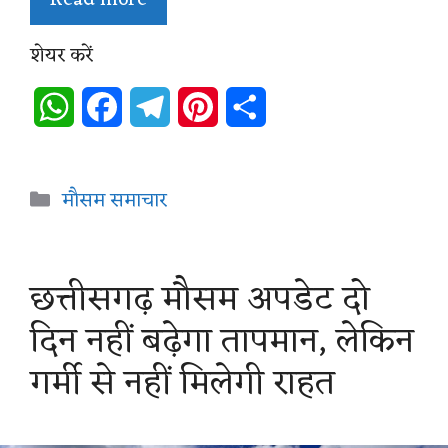
Read more
शेयर करें
W
F
T
P
S
h
a
e
i
h
a
c
l
n
a
Categories
मौसम समाचार
t
e
e
t
r
s
b
g
e
e
छत्तीसगढ़ मौसम अपडेट दो
A
o
r
r
दिन नहीं बढ़ेगा तापमान, लेकिन
p
o
a
e
गर्मी से नहीं मिलेगी राहत
p
k
m
s
t