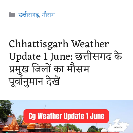
a
c
l
n
a
Categories
छत्तीसगढ़
,
मौसम
t
e
e
t
r
s
b
g
e
e
Chhattisgarh Weather
A
o
r
r
Update 1 June: छत्तीसगढ के
p
o
a
e
प्रमुख जिलों का मौसम
p
k
m
s
पूर्वानुमान देखें
t