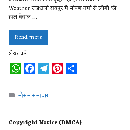
Weather राजधानी रायपुर में भीषण गर्मी से लोगों को
हाल बेहाल …
Read more
शेयर करें
W
F
T
P
S
h
a
e
i
h
a
c
l
n
a
Categories
मौसम समाचार
t
e
e
t
r
s
b
g
e
e
Copyright Notice (DMCA)
A
o
r
r