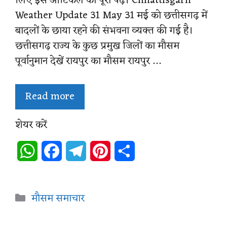
लिए इस आर्टिकल को पूरा पढ़ें। Chhattisgarh
Weather Update 31 May 31 मई को छत्तीसगढ़ में
बादलों के छाया रहने की संभवना व्यक्त की गई है।
छत्तीसगढ़ राज्य के कुछ प्रमुख जिलों का मौसम
पूर्वानुमान देखें रायपुर का मौसम रायपुर …
Read more
शेयर करें
W
F
T
P
S
h
a
e
i
h
a
c
l
n
a
Categories
मौसम समाचार
t
e
e
t
r