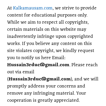
p
o
a
e
At
Kalkamausam.com
, we strive to provide
content for educational purposes only.
p
k
m
s
While we aim to respect all copyrights,
t
certain materials on this website may
inadvertently infringe upon copyrighted
works. If you believe any content on this
site violates copyright, we kindly request
you to notify us here Email:
Hussain3rduc@gmail.com
. Please reach
out via email
(
Hussain3rduc@gmail.com
), and we will
promptly address your concerns and
remove any infringing material. Your
cooperation is greatly appreciated.