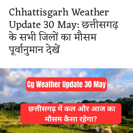
s
b
g
e
e
Chhattisgarh Weather
A
o
r
r
Update 30 May: छत्तीसगढ़
p
o
a
e
के सभी जिलों का मौसम
p
k
m
s
पूर्वानुमान देखें
t