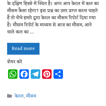
के दक्षिण हिस्से में स्थित है। अगर आप केरल में कल का
मौसम कैसा रहेगा? इस प्रश्न का उत्तर प्राप्त करना चाहते
है तो नीचे हमारे द्वारा केरल का मौसम रिपोर्ट दिया गया
है। मौसम रिपोर्ट के माध्यम से आज का मौसम, आने
वाले कल का …
Read more
शेयर करें
W
F
T
P
S
h
a
e
i
h
a
c
l
n
a
Categories
केरल
,
मौसम
t
e
e
t
r