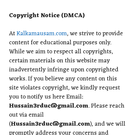
s
b
g
e
e
Copyright Notice (DMCA)
A
o
r
r
p
o
a
e
At
Kalkamausam.com
, we strive to provide
content for educational purposes only.
p
k
m
s
While we aim to respect all copyrights,
t
certain materials on this website may
inadvertently infringe upon copyrighted
works. If you believe any content on this
site violates copyright, we kindly request
you to notify us here Email:
Hussain3rduc@gmail.com
. Please reach
out via email
(
Hussain3rduc@gmail.com
), and we will
promptly address your concerns and