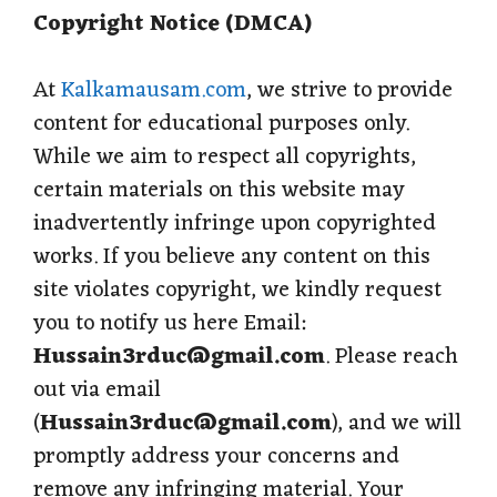
Copyright Notice (DMCA)
A
o
r
r
p
o
a
e
At
Kalkamausam.com
, we strive to provide
content for educational purposes only.
p
k
m
s
While we aim to respect all copyrights,
t
certain materials on this website may
inadvertently infringe upon copyrighted
works. If you believe any content on this
site violates copyright, we kindly request
you to notify us here Email:
Hussain3rduc@gmail.com
. Please reach
out via email
(
Hussain3rduc@gmail.com
), and we will
promptly address your concerns and
remove any infringing material. Your