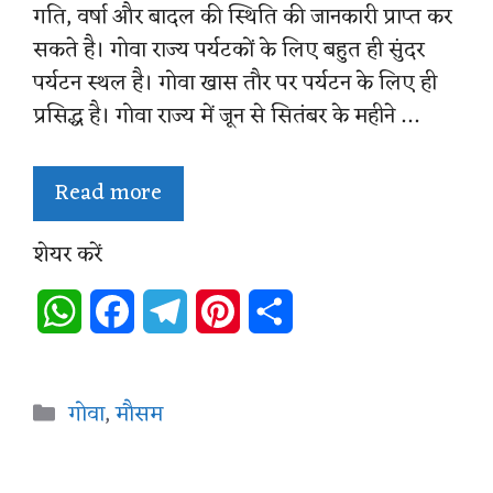
गति, वर्षा और बादल की स्थिति की जानकारी प्राप्त कर
सकते है। गोवा राज्य पर्यटकों के लिए बहुत ही सुंदर
पर्यटन स्थल है। गोवा खास तौर पर पर्यटन के लिए ही
प्रसिद्ध है। गोवा राज्य में जून से सितंबर के महीने …
Read more
शेयर करें
W
F
T
P
S
h
a
e
i
h
a
c
l
n
a
Categories
गोवा
,
मौसम
t
e
e
t
r
s
b
g
e
e