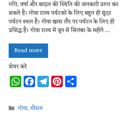
गति, वर्षा और बादल की स्थिति की जानकारी प्राप्त कर
सकते है। गोवा राज्य पर्यटकों के लिए बहुत ही सुंदर
पर्यटन स्थल है। गोवा खास तौर पर पर्यटन के लिए ही
प्रसिद्ध है। गोवा राज्य में जून से सितंबर के महीने …
Read more
शेयर करें
W
F
T
P
S
h
a
e
i
h
a
c
l
n
a
Categories
गोवा
,
मौसम
t
e
e
t
r
s
b
g
e
e