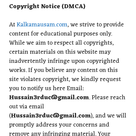
Copyright Notice (DMCA)
A
o
r
r
p
o
a
e
At
Kalkamausam.com
, we strive to provide
content for educational purposes only.
p
k
m
s
While we aim to respect all copyrights,
t
certain materials on this website may
inadvertently infringe upon copyrighted
works. If you believe any content on this
site violates copyright, we kindly request
you to notify us here Email:
Hussain3rduc@gmail.com
. Please reach
out via email
(
Hussain3rduc@gmail.com
), and we will
promptly address your concerns and
remove any infringing material. Your