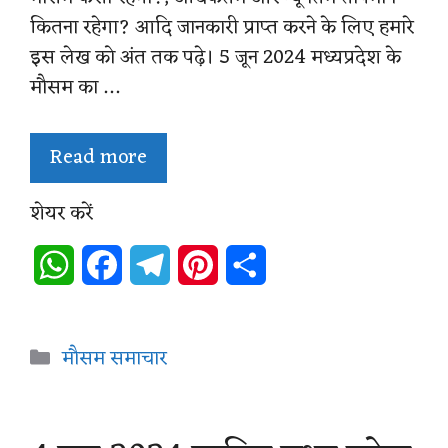
कितना रहेगा? आदि जानकारी प्राप्त करने के लिए हमारे
इस लेख को अंत तक पढ़े। 5 जून 2024 मध्यप्रदेश के
मौसम का …
Read more
शेयर करें
W
F
T
P
S
h
a
e
i
h
a
c
l
n
a
Categories
मौसम समाचार
t
e
e
t
r
s
b
g
e
e