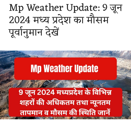
Mp Weather Update: 9 जून
A
o
r
r
2024 मध्य प्रदेश का मौसम
p
o
a
e
पूर्वानुमान देखें
p
k
m
s
t