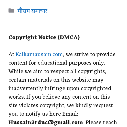
a
c
l
n
a
Categories
मौसम समाचार
t
e
e
t
r
s
b
g
e
e
Copyright Notice (DMCA)
A
o
r
r
p
o
a
e
At
Kalkamausam.com
, we strive to provide
content for educational purposes only.
p
k
m
s
While we aim to respect all copyrights,
t
certain materials on this website may
inadvertently infringe upon copyrighted
works. If you believe any content on this
site violates copyright, we kindly request
you to notify us here Email:
Hussain3rduc@gmail.com
. Please reach