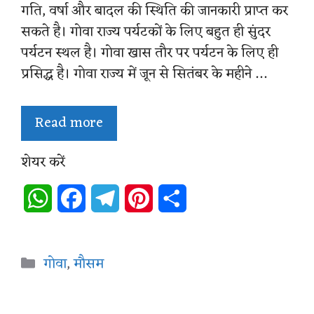
गति, वर्षा और बादल की स्थिति की जानकारी प्राप्त कर
सकते है। गोवा राज्य पर्यटकों के लिए बहुत ही सुंदर
पर्यटन स्थल है। गोवा खास तौर पर पर्यटन के लिए ही
प्रसिद्ध है। गोवा राज्य में जून से सितंबर के महीने …
Read more
शेयर करें
W
F
T
P
S
h
a
e
i
h
a
c
l
n
a
Categories
गोवा
,
मौसम
t
e
e
t
r
s
b
g
e
e