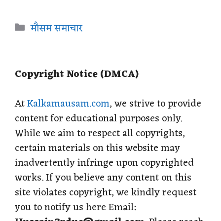
h
a
e
i
h
a
c
l
n
a
Categories
मौसम समाचार
t
e
e
t
r
s
b
g
e
e
Copyright Notice (DMCA)
A
o
r
r
p
o
a
e
At
Kalkamausam.com
, we strive to provide
content for educational purposes only.
p
k
m
s
While we aim to respect all copyrights,
t
certain materials on this website may
inadvertently infringe upon copyrighted
works. If you believe any content on this
site violates copyright, we kindly request
you to notify us here Email: