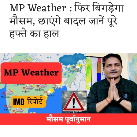
MP Weather : फिर बिगड़ेगा
A
o
r
r
मौसम, छाएंगे बादल जानें पूरे
p
o
a
e
हफ्ते का हाल
p
k
m
s
t